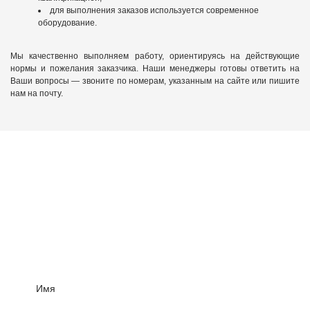
для выполнения заказов используется современное
оборудование.
Мы качественно выполняем работу, ориентируясь на действующие
нормы и пожелания заказчика. Наши менеджеры готовы ответить на
Ваши вопросы — звоните по номерам, указанным на сайте или пишите
нам на почту.
Мы осуществляем доставку по
России от 1 дня!
Оставьте заявку и получите предварительный
расчет в течениe 30 минут
Так жe Вы можeтe связаться с нами по номeру 8 (812)
425-39-37