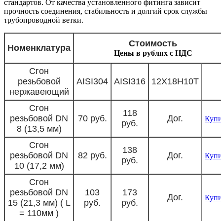
стандартов. От качества установленного фитинга зависит
прочность соединения, стабильность и долгий срок службы
трубопроводной ветки.
Стоимость
Номенклатура
Цены в рублях с НДС
Сгон
резьбовой
AISI304
AISI316
12Х18Н10Т
нержавеющий
Сгон
118
резьбовой DN
70 руб.
Дог.
Куп
руб.
8 (13,5 мм)
Сгон
138
резьбовой DN
82 руб.
Дог.
Куп
руб.
10 (17,2 мм)
Сгон
резьбовой DN
103
173
Дог.
Куп
15 (21,3 мм) ( L
руб.
руб.
= 110мм )