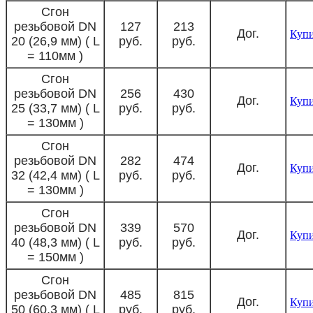
Сгон
резьбовой DN
127
213
Дог.
Куп
20 (26,9 мм) ( L
руб.
руб.
= 110мм )
Сгон
резьбовой DN
256
430
Дог.
Куп
25 (33,7 мм) ( L
руб.
руб.
= 130мм )
Сгон
резьбовой DN
282
474
Дог.
Куп
32 (42,4 мм) ( L
руб.
руб.
= 130мм )
Сгон
резьбовой DN
339
570
Дог.
Куп
40 (48,3 мм) ( L
руб.
руб.
= 150мм )
Сгон
резьбовой DN
485
815
Дог.
Куп
50 (60,3 мм) ( L
руб.
руб.