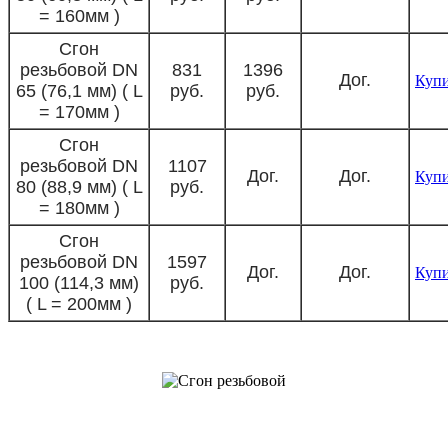
= 160мм )
Сгон
резьбовой DN
831
1396
Дог.
Куп
65 (76,1 мм) ( L
руб.
руб.
= 170мм )
Сгон
резьбовой DN
1107
Дог.
Дог.
Куп
80 (88,9 мм) ( L
руб.
= 180мм )
Сгон
резьбовой DN
1597
Дог.
Дог.
Куп
100 (114,3 мм)
руб.
( L = 200мм )