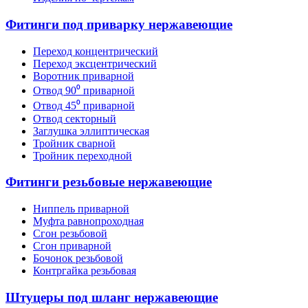
Фитинги под приварку нержавеющие
Переход концентрический
Переход эксцентрический
Воротник приварной
Отвод 90⁰ приварной
Отвод 45⁰ приварной
Отвод секторный
Заглушка эллиптическая
Тройник сварной
Тройник переходной
Фитинги резьбовые нержавеющие
Ниппель приварной
Муфта равнопроходная
Сгон резьбовой
Сгон приварной
Бочонок резьбовой
Контргайка резьбовая
Штуцеры под шланг нержавеющие