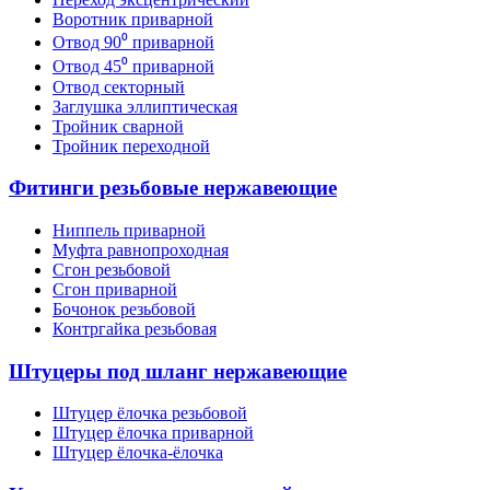
Воротник приварной
Отвод 90⁰ приварной
Отвод 45⁰ приварной
Отвод секторный
Заглушка эллиптическая
Тройник сварной
Тройник переходной
Фитинги резьбовые нержавеющие
Ниппель приварной
Муфта равнопроходная
Сгон резьбовой
Сгон приварной
Бочонок резьбовой
Контргайка резьбовая
Штуцеры под шланг нержавеющие
Штуцер ёлочка резьбовой
Штуцер ёлочка приварной
Штуцер ёлочка-ёлочка