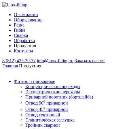
О компании
Оборудование
Резка
Гибка
Сварка
Обработка
Продукция
Контакты
8 (812) 425-39-37
info@inox-fitting.ru
Заказать расчeт
Главная
Продукция
Фитинги приварные
Концентрические переходы
Эксцентрические переходы
Приварной воротник (бортшайба)
Отвод 90⁰ приварной
Отвод 45⁰ приварной
Отвод секторный
Эллиптическая заглушка
Тройник сварной