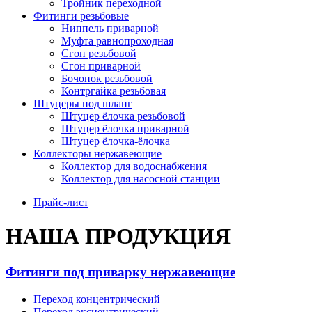
Тройник переходной
Фитинги резьбовые
Ниппель приварной
Муфта равнопроходная
Сгон резьбовой
Сгон приварной
Бочонок резьбовой
Контргайка резьбовая
Штуцеры под шланг
Штуцер ёлочка резьбовой
Штуцер ёлочка приварной
Штуцер ёлочка-ёлочка
Коллекторы нержавеющие
Коллектор для водоснабжения
Коллектор для насосной станции
Прайс-лист
НАША ПРОДУКЦИЯ
Фитинги под приварку нержавеющие
Переход концентрический
Переход эксцентрический