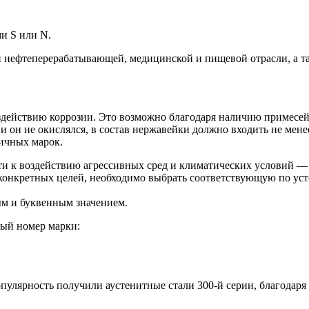
и S или N.
 нефтеперерабатывающей, медицинской и пищевой отрасли, а та
действию коррозии. Это возможно благодаря наличию примесей 
и он не окислялся, в состав нержавейки должно входить не мен
ичных марок.
и к воздействию агрессивных сред и климатических условий —
конкретных целей, необходимо выбрать соответствующую по уст
вым и буквенным значением.
вый номер марки:
улярность получили аустенитные стали 300-й серии, благодаря