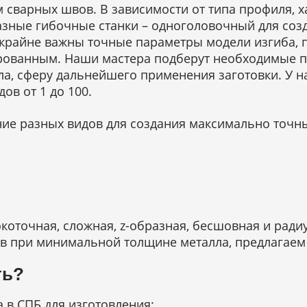
м сварных швов. В зависимости от типа профиля,
зные гибочные станки – одноголовочный для созд
и крайне важны точные параметры модели изгиба,
рованным. Наши мастера подберут необходимые па
а, сферу дальнейшего применения заготовки. У на
ов от 1 до 100.
ие разных видов для создания максимально точны
коточная, сложная, z-образная, бесшовная и радиу
сов при минимальной толщине металла, предлагаем
ть?
а в СПБ для изготовления: