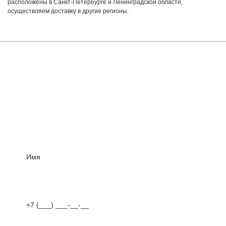
расположены в Санкт-Петербурге и Ленинградской области,
осуществляем доставку в другие регионы.
Мы осуществляем доставку по
России от 1 дня!
Оставьте заявку и получите предварительный расчет
в течениe 30 минут
Так жe Вы можeтe связаться с нами по номeру 8 (812)
425-39-37